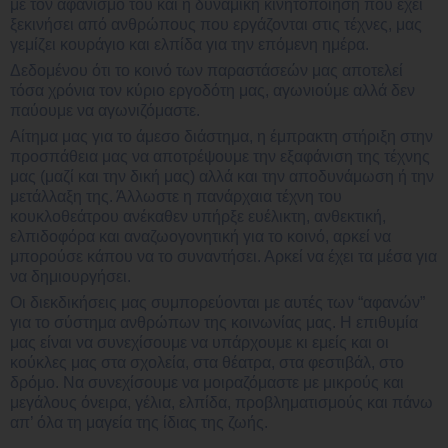
με τον αφανισμό του και η δυναμική κινητοποίηση που έχει
ξεκινήσει από ανθρώπους που εργάζονται στις τέχνες, μας
γεμίζει κουράγιο και ελπίδα για την επόμενη ημέρα.
Δεδομένου ότι το κοινό των παραστάσεών μας αποτελεί
τόσα χρόνια τον κύριο εργοδότη μας, αγωνιούμε αλλά δεν
παύουμε να αγωνιζόμαστε.
Αίτημα μας για το άμεσο διάστημα, η έμπρακτη στήριξη στην
προσπάθεια μας να αποτρέψουμε την εξαφάνιση της τέχνης
μας (μαζί και την δική μας) αλλά και την αποδυνάμωση ή την
μετάλλαξη της. Άλλωστε η πανάρχαια τέχνη του
κουκλοθεάτρου ανέκαθεν υπήρξε ευέλικτη, ανθεκτική,
ελπιδοφόρα και αναζωογονητική για το κοινό, αρκεί να
μπορούσε κάπου να το συναντήσει. Αρκεί να έχει τα μέσα για
να δημιουργήσει.
Οι διεκδικήσεις μας συμπορεύονται με αυτές των “αφανών”
για το σύστημα ανθρώπων της κοινωνίας μας. Η επιθυμία
μας είναι να συνεχίσουμε να υπάρχουμε κι εμείς και οι
κούκλες μας στα σχολεία, στα θέατρα, στα φεστιβάλ, στο
δρόμο. Να συνεχίσουμε να μοιραζόμαστε με μικρούς και
μεγάλους όνειρα, γέλια, ελπίδα, προβληματισμούς και πάνω
απ’ όλα τη μαγεία της ίδιας της ζωής.