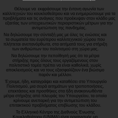
Θέλουμε να
εκφράσουμε την έντονη αγωνία των
καλλιτεχνών του κουκλοθεάτρου και να ενημερώσουμε για τα
προβλήματα και τις ανάγκες που προέκυψαν στον κλάδο μας
εξαιτίας των υποχρεωτικών περιοριστικών μέτρων για την
αντιμετώπιση της πανδημίας.
Να δηλώσουμε την σύνταξή μας με όλες τις ενώσεις και
τα σωματεία του ευρύτερου καλλιτεχνικού χώρου που
πλήττεται ανεπανόρθωτα, στα αιτήματά τους για στήριξη
των ανθρώπων του πολιτισμού στη χώρα μας.
Να δηλώσουμε την πεποίθησή μας ότι τα μέτρα
στήριξης προς όλους τους εργαζόμενους στον
πολιτιστικό τομέα πρέπει να είναι καθολικά, χωρίς
αποκλεισμούς και να τους εξασφαλίζουν ένα βιώσιμο
παρόν και μέλλον.
Έχουμε, ήδη, καταγράψει και καταθέσει στο Υπουργείο
Πολιτισμού, μια σειρά αιτημάτων για τροποποιήσεις,
επεκτάσεις και προσθήκες στα ήδη ανακοινωθέντα
μέτρα στήριξης από πλευράς του Υπουργείου, τα οποία
κρίνουμε ανεπαρκή για την αντιμετώπιση του
επιτακτικού προβλήματος επιβίωσης του κλάδου.
Το Ελληνικό Κέντρο της Διεθνούς Ένωσης
Κουκλοθεάτρου (UNIMA) είναι οργανισμός μη