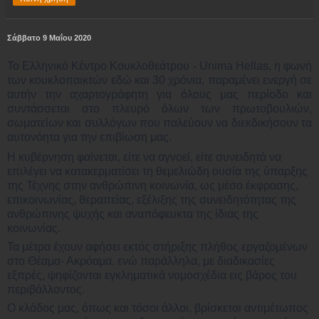
Σάββατο 9 Μαΐου 2020
Το Ελληνικό Κέντρο Κουκλοθεάτρου - Unima Hellas, η φωνή
των κουκλοπαικτών εδώ και 30 χρόνια, παραμένει ενεργή σε
αυτήν την αχαρτογράφητη για όλους μας περίοδο και
συντάσσεται στο πλευρό όλων των πρωτοβουλιών,
σωματείων και συλλόγων που παλεύουν να διεκδικήσουν τα
αυτονόητα για την επιβίωση μας.
Η κυβέρνηση φαίνεται, είτε να αγνοεί, είτε συνειδητά να
επιλέγει να κατακερματίσει τη θεμελιώδη ουσία της ύπαρξης
της Τέχνης στην ανθρώπινη κοινωνία, ως μέσο έκφρασης,
επικοινωνίας, θεραπείας, εξέλιξης της συνειδητότητας της
ανθρώπινης ψυχής και αναπόφευκτα της ίδιας της
κοινωνίας.
Τα μέτρα έχουν αφήσει εκτός στήριξης πλήθος εργαζομένων
στο Θέαμα- Ακρόαμα, ενώ παράλληλα, με διαδικασίες
εξπρές, ψηφίζονται εγκληματικά νομοσχέδια εις βάρος του
περιβάλλοντος.
Ο κλάδος μας, όπως και τόσοι άλλοι, βρίσκεται αντιμέτωπος