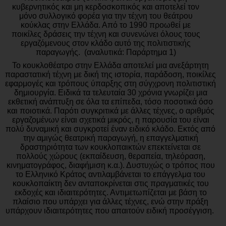
κυβερνητικός και μη κερδοσκοπικός και αποτελεί τον
μόνο συλλογικό φορέα για την τέχνη του θεάτρου
κούκλας στην Ελλάδα. Από το 1990 προωθεί με
ποικίλες δράσεις την τέχνη και συνενώνει όλους τους
εργαζόμενους στον κλάδο αυτό της πολιτιστικής
παραγωγής.
(αναλυτικά: Παράρτημα 1)
Το κουκλοθέατρο στην Ελλάδα αποτελεί μια ανεξάρτητη
παραστατική τέχνη με δική της ιστορία, παράδοση, ποικίλες
εφαρμογές και τρόπους ύπαρξης στη σύγχρονη πολιτιστική
δημιουργία. Ειδικά τα τελευταία 30 χρόνια γνωρίζει μια
εκθετική ανάπτυξη σε όλα τα επίπεδα, τόσο ποσοτικά όσο
και ποιοτικά. Παρότι συγκριτικά με άλλες τέχνες, ο αριθμός
εργαζομένων είναι σχετικά μικρός, η παρουσία του είναι
πολύ δυναμική και συγκροτεί έναν ειδικό κλάδο. Εκτός από
την αμιγώς θεατρική παραγωγή, η επαγγελματική
δραστηριότητα των κουκλοπαικτών επεκτείνεται σε
πολλούς χώρους (εκπαίδευση, θεραπεία, τηλεόραση,
κινηματογράφος, διαφήμιση κ.α.). Δυστυχώς ο τρόπος που
το Ελληνικό Κράτος αντιλαμβάνεται το επάγγελμα του
κουκλοπαίκτη δεν ανταποκρίνεται στις πραγματικές του
εκδοχές και ιδιαιτερότητες. Αντιμετωπίζεται με βάση το
πλαίσιο που υπάρχει για άλλες τέχνες, ενώ στην πράξη
υπάρχουν ιδιαιτερότητες που απαιτούν ειδική προσέγγιση.