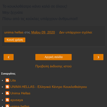
Το κουκλοθέατρο κάνει καλό σε όλους!
Μην ξεχνάτε
Πίσω από τις κούκλες υπάρχουν άνθρωποι!!
unima hellas
στις
Μαΐου 09, 2020
Δεν υπάρχουν σχόλια:
Κοινή χρήση
‹
›
Αρχική σελίδα
Προβολή έκδοσης ιστού
Συνεργάτες
Lita
UNIMA HELLAS - Ελληνικό Κέντρο Κουκλοθεάτρου
Unima Hellas
ayusaya
unima hellas