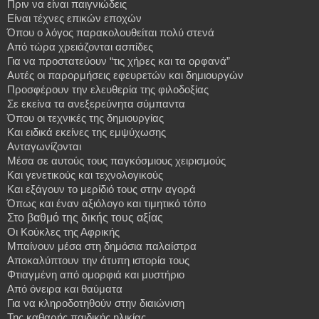
Πριν να είναι παιγνιώδεις
Είναι τέχνες επικών εποχών
Όπου
ο
λόγος
παρακολουθείται
πολύ
στενά
Από
τώρα
χρειάζονται
ασπίδες
Για να προστατεύουν “τις χήρες και τα ορφανά”
Αυτές οι παρορμήσεις εφευρετών και δημιουργών
Προσφέρουν την ελευθερία της φιλοδοξίας
Σε εκείνα τα ανεξερεύνητα σύμπαντα
Όπου οι τεχνικές της δημιουργίας
Και ειδικά εκείνες της εμψύχωσης
Ανταγωνίζονται
Μέσα σε αυτούς τους παγκόσμιους χειρισμούς
Και
γενετικούς
και
τεχνολογικούς
Και
εξάγουν
το
μερίδιό
τους
στην
αγορά
Όπως και έναν αξιόλογο και τιμητικό τόπο
Στο βαθμό της δικής τους αξίας
Οι Κούκλες της Αφρικής
Μπαίνουν μέσα στη δημόσια παλαίστρα
Αποκαλύπτουν την άτυπη ιστορία τους
Φτιαγμένη
από
ομορφιά
και
μυστήριο
Από
όνειρα
και
θαύματα
Για
να
κληροδοτηθούν
στην
διαιώνιση
Της καθαρής παιδικής ηλικίας