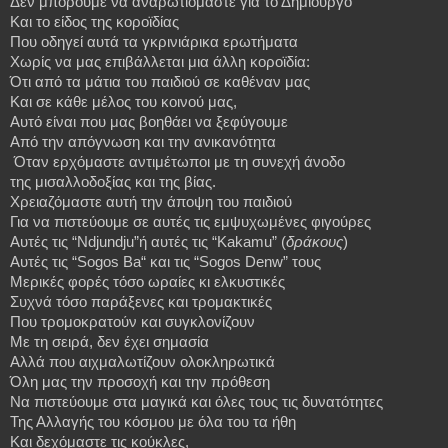
Δεν μπορούμε να αναρωτιόμαστε για το Δημιουργό
Και το είδος της κοροϊδίας
Που οδηγεί αυτά τα γκρινιάρικα ερωτήματα
Χωρίς
να
μας
επιβάλλεται
μια
άλλη
κοροϊδία
:
Ότι
από
τα
μάτια
του
παιδιού
σε
καθέναν
μας
Και σε κάθε μέλος του κοινού μας,
Αυτό είναι που μας βοηθάει να ξεφύγουμε
Από την απόγνωση και την ανικανότητα
Όταν ερχόμαστε αντιμέτωποι με τη συνεχή άνοδο
της
μισαλλοδοξίας
και
της
βίας
.
Χρειαζόμαστε
αυτή
την
άποψη
του
παιδιού
Για να πιστεύουμε σε αυτές τις εμψυχωμένες φιγούρες
Αυτές
τις
“Ndjundju”
ή
αυτές
τις
“Kakamu” (
δράκους
)
Αυτές τις
“Sogos Ba“
και τις
“
Sogos Denw”
τους
Μερικές
φορές
τόσο
ωραίες
κι
ελκυστικές
Συχνά
τόσο
παράξενες
και
τρομακτικές
Που τρομοκρατούν και συγκλονίζουν
Με τη σειρά, δεν έχει σημασία
Αλλά που αιχμαλωτίζουν ολοκληρωτικά
Όλη μας την προσοχή και την πρόθεση
Να πιστεύουμε στα μαγικά και όλες τους τις δυνατότητες
Της Αλλαγής του κόσμου με όλα του τα ήθη
Και δεχόμαστε τις κούκλες,