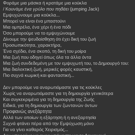
Φοράμε μια μάσκα ή κρατάμε μια κούκλα
/
Κουνάμε
ένα γρύλο που πηδάει
(jumping Jack)
Εμψυχώνουμε μια κούκλα...
Μπορεί να είναι ένα μπαστούνι
Μια
ομπρέλα
,
ένα
χέρι
ή
ένα
πόδι
Όσο
μπορούμε
να
το
εμψυχώνουμε
Δίνουμε την ψευδαίσθηση ότι έχει δική του ζωή
Προσωπικότητα, χαρακτήρα,
Ένα σχέδιο, ένα σκοπό, τη δική του μοίρα
Μια
ζωή
που
οδηγεί
όπως
όλα
τα
άλλα
όντα
Μια
ζωή
συνδεδεμένη
με
τον
εμψυχωτή
του
,
το
Δημιουργό
του
:
Μια διαλεκτική ζωή, μερικές φορές καυστική,
Πιο συχνά κωμική και φανταστική...
Δεν μπορούμε να αναρωτιόμαστε για τις κούκλες
Χωρίς να αναρωτιόμαστε για τη δημιουργία γενικότερα
Και συγκεκριμένα για τη δημιουργία της Ζωής
Ειδικά, για τη δημιουργία των ζωντανών όντων
Προφανώς ανεξάρτητα
Αλλά των οποίων
η εξάρτηση ή η ανεξαρτησία
Συχνά φτάνει πέρα από την Εμψύχωση μόνο
Για να γίνει καθαρός Χειρισμός...