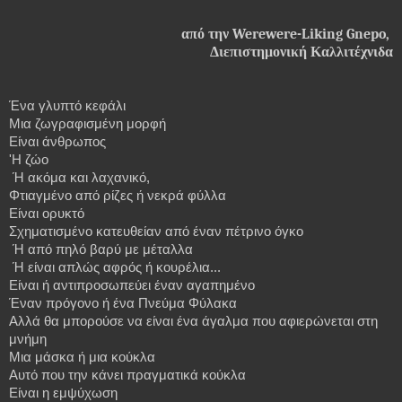
από
την
Werewere-Liking Gnepo,
Διεπιστημονική Καλλιτέχνιδα
Ένα γλυπτό κεφάλι
Μια ζωγραφισμένη μορφή
Είναι άνθρωπος
'Η ζώο
Ή ακόμα και λαχανικό,
Φτιαγμένο από ρίζες ή νεκρά φύλλα
Είναι ορυκτό
Σχηματισμένο κατευθείαν από έναν πέτρινο όγκο
Ή από πηλό βαρύ με μέταλλα
Ή
είναι απλώς αφρός ή κουρέλια...
Είναι ή αντιπροσωπεύει έναν αγαπημένο
Έναν πρόγονο ή ένα Πνεύμα Φύλακα
Αλλά θα μπορούσε να είναι ένα άγαλμα που αφιερώνεται στη
μνήμη
Μια μάσκα ή μια κούκλα
Αυτό που την κάνει πραγματικά κούκλα
Είναι η εμψύχωση