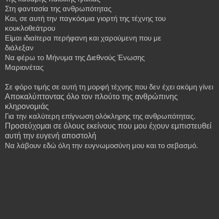
Στη φαντασία της ανθρωπότητας
Και, σε αυτή την παγκόσμια γιορτή της τέχνης του
κουκλοθεάτρου
Είμαι
ιδιαίτερα
περήφανη
και
χαρούμενη
που
με
διάλεξαν
Να
φέρω
το
Μήνυμα
της
Διεθνούς
Ένωσης
Μαριονέτας
Σε
φόρο
τιμής
σε
αυτή
τη
μορφή
τέχνης
που
δεν
έχει
ακόμη
γίνει
Αποκαλύπτοντας όλο τον πλούτο της ανθρώπινης
κληρονομιάς
Για την καλύτερη επίγνωση ολόκληρης της ανθρωπότητας.
Προσεύχομαι σε όλους εκείνους που μου έχουν εμπιστευθεί
αυτή την ευγενή αποστολή
Να λάβουν εδώ όλη την ευγνωμοσύνη μου και το σεβασμό.