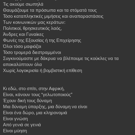
Τις ακούμε σιωπηλά
Θαυμάζουμε τα πρόσωπα και τα στόματά τους
Τόσο
καταπληκτικές
μιμήσεις
και
αναπαραστάσεις
Των
κοινωνικών
μας
κεράτων
:
Πολιτικοί, θρησκευτικός λαός,
Άνδρες και Γυναίκες
Φωνές της Εξουσίας ή της Επιχείρησης
Όλοι τόσο μαφιόζοι
Τόσο
τρομερά
διεστραμμένοι
Συγκινούμαστε
με
δάκρυα
να
βλέπουμε
τις
κούκλες
να
τα
αποκαλύπτουν
όλα
Χωρίς
λογοκρισία
ή
βομβιστική
επίθεση
Κι
εδώ
,
στο
σπίτι
,
στην
Αφρική
,
Είναι, κάνουν τους “γελωτοποιούς”
Έχουν δική τους δύναμη
Μια δύναμη ύπαρξης, μια δύναμη να είναι
Είναι ένα δώρο, μια κληρονομιά
Είναι γνώση
Από γενιά σε γενιά
Είναι μύηση