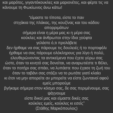
και μαρότες, γιγαντόκουκλες και μαριονέτες, και φέρτε τις να
κάνουμε τη Φωκίωνος άνω κάτω!
“είμαστε το τίποτα, είστε το παν
στιχάκια της πλάκας, της κουζίνας και του κάδου
απορριμάτων
σήμερα είναι η μέρα μας κι η μέρα σας
κούκλες και άνθρωποι στην ίδια χούφτα
γελάστε ό,τι προλάβετε
δεν ήρθαμε να σας πάρουμε τις δουλειές ή το πορτοφόλι
ήρθαμε να σας πάρουμε ολόκληρους για λίγο ή πολύ,
ελευθερώνοντας τα αντικείμενα που έχετε γύρω σας
ώστε, όταν το κινητό σας δονείται, να αναρωτιέστε τι θέλει,
όταν το ποτήρι σας σπάει, να λυπάστε που έχασε τη ζωή του
όταν το ταβάνι σας στάζει να το ρωτάτε γιατί κλαίει
κι έτσι να μην απορείτε αν μπορείτε να είστε ζωντανοί αφού
εμείς μπορούμε
βγήκαμε σήμερα στον κόσμο σας, δε σας περιμένουμε, σας
ψάχνουμε
είστε δικοί μας και είμαστε δικές σας
κούκλες εμείς, κούκλες κι εσείς"
(
Στάθης Μαρκόπουλος)