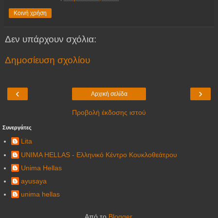
Κοινή χρήση
Δεν υπάρχουν σχόλια:
Δημοσίευση σχολίου
‹
›
Αρχική σελίδα
Προβολή έκδοσης ιστού
Συνεργάτες
Lita
UNIMA HELLAS - Ελληνικό Κέντρο Κουκλοθεάτρου
Unima Hellas
ayusaya
unima hellas
Από το
Blogger
.