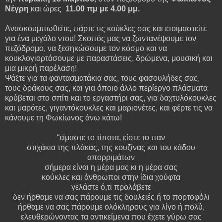
Νέγρη
και ώρες
11.00 πμ με 4.00 μμ.
Ανασκουμπωθείτε, πάρτε τις κούκλες σας και ετοιμαστείτε
για ένα μεγάλο ντου! Σκοπός μας να ζωντανέψουμε τον
πεζόδρομο, να ξεσηκώσουμε τον κόσμο και να
κουκλογιορτάσουμε με παραστάσεις, δρώμενα, μουσική και
μια μικρή παρέλαση!
Ψάξτε για τα φαντασματάκια σας, τους φασουλήδες σας,
τους δράκους σας, και για όποιο άλλο περίεργο πλάσματα
κρύβεται στο σπίτι και το εργαστήρι σας, για δαχτυλόκουκλες
και μαρότες, γιγαντόκουκλες και μαριονέτες, και φέρτε τις να
κάνουμε τη Φωκίωνος άνω κάτω!
“είμαστε το τίποτα, είστε το παν
στιχάκια της πλάκας, της κουζίνας και του κάδου
απορριμάτων
σήμερα είναι η μέρα μας κι η μέρα σας
κούκλες και άνθρωποι στην ίδια χούφτα
γελάστε ό,τι προλάβετε
δεν ήρθαμε να σας πάρουμε τις δουλειές ή το πορτοφόλι
ήρθαμε να σας πάρουμε ολόκληρους για λίγο ή πολύ,
ελευθερώνοντας τα αντικείμενα που έχετε γύρω σας