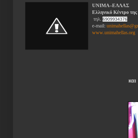
UNIMA–ΕΛΛΑΣ
Ελληνικό Κέντρο της
τηλ
.
6909934376
e
-
mail
:
unim
a
hellas
@
g
www
.
unimahellas
.
org
και