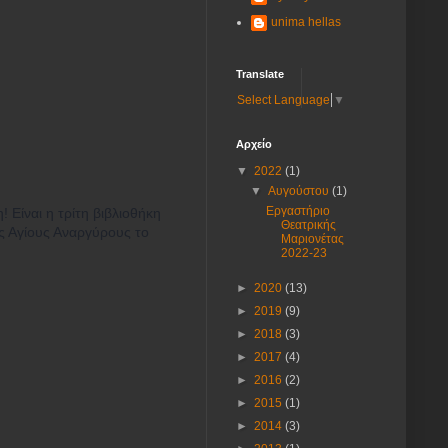
unima hellas
Translate
Select Language
▼
Αρχείο
▼
2022
(1)
▼
Αυγούστου
(1)
Εργαστήριο
 Είναι η τρίτη βιβλιοθήκη
Θεατρικής
ς Αγίους Αναργύρους το
Μαριονέτας
2022-23
►
2020
(13)
►
2019
(9)
►
2018
(3)
►
2017
(4)
►
2016
(2)
►
2015
(1)
►
2014
(3)