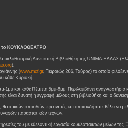
α το ΚΟΥΚΛΟΘΕΑΤΡΟ
 Κουκλοθεατρική Δανειστική Βιβλιοθήκη της
UNIMA
-ΕΛΛΑΣ (Ελλ
as
.
org
).
ογιάννης (
www
.
mcf
.
gr
, Πειραιώς 206, Ταύρος) το οποίο φιλοξενε
ου κάθε Κυριακή.
11πμ-1μμ και κάθε Πέμπτη 5μμ-8μμ. Περιλαμβάνει αναγνωστήριο 
ης είναι δυνατή η εγγραφή μέλους στη βιβλιοθήκη και ο δανεισ
 θεατρικών σπουδών, ερευνητές και οποιονδήποτε θέλει να μελε
 συναφών παραστατικών τεχνών.
πηρεσίες του με εθελοντική εργασία κουκλοπαικτών μελών της Έ