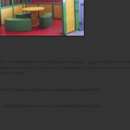
, την πακετάραμε και την βάλαμε στο ψυγείο... μέχρι να βρει νέα στέγη!
ήσαμε την πρώτη στο στέκι στου Ζωγράφου (η δεύτερη στο στέκι στου
ι για τα καλά!
 άλλες δράσεις να βρει νέες συντροφιές και περιπέτειες.
: 6909934376 και στο e-mail: unimahellas@gmail.com