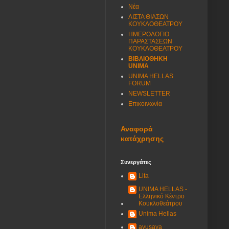
Νέα
ΛΙΣΤΑ ΘΙΑΣΩΝ
ΚΟΥΚΛΟΘΕΑΤΡΟΥ
ΗΜΕΡΟΛΟΓΙΟ
ΠΑΡΑΣΤΑΣΕΩΝ
ΚΟΥΚΛΟΘΕΑΤΡΟΥ
ΒΙΒΛΙΟΘΗΚΗ
UNIMA
UNIMA HELLAS
FORUM
NEWSLETTER
Επικοινωνία
Αναφορά
κατάχρησης
Συνεργάτες
Lita
UNIMA HELLAS -
Ελληνικό Κέντρο
Κουκλοθεάτρου
Unima Hellas
ayusaya